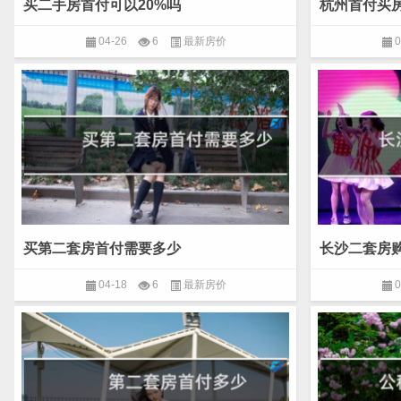
买二手房首付可以20%吗
杭州首付买
04-26
6
最新房价
0
买第二套房首付需要多少
长沙二套房
04-18
6
最新房价
0