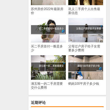
苏州房价2022年最新房
巩义二手房个人出售最
价
新信息
买二手房首付一般是多
父母过户房子给子女需
少
要多少费用
满五唯一的二手房需要
鹤岗100平房子多少钱
交什么费用
近期评论