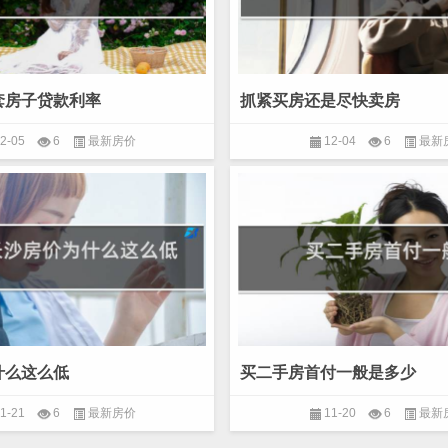
套房子贷款利率
抓紧买房还是尽快卖房
2-05
6
最新房价
12-04
6
最新
什么这么低
买二手房首付一般是多少
1-21
6
最新房价
11-20
6
最新