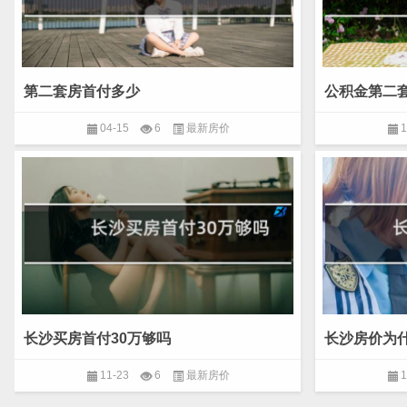
第二套房首付多少
公积金第二
04-15
6
最新房价
1
长沙买房首付30万够吗
长沙房价为
11-23
6
最新房价
1