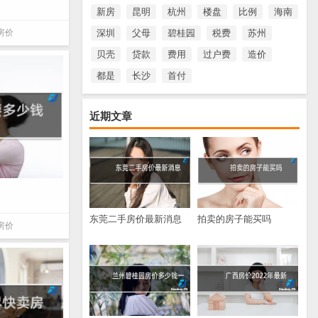
新房
昆明
杭州
楼盘
比例
海南
房价
深圳
父母
碧桂园
税费
苏州
贝壳
贷款
费用
过户费
造价
都是
长沙
首付
近期文章
东莞二手房价最新消息
拍卖的房子能买吗
房价