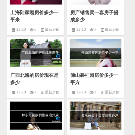
上海陆家嘴房价多少一
房产销售卖一套房子提
平米
成多少
12-10
6
最新房价
12-10
7
最新房价
广西北海的房价现在是
佛山碧桂园房价多少一
多少
平方
12-10
7
最新房价
12-10
7
最新房价