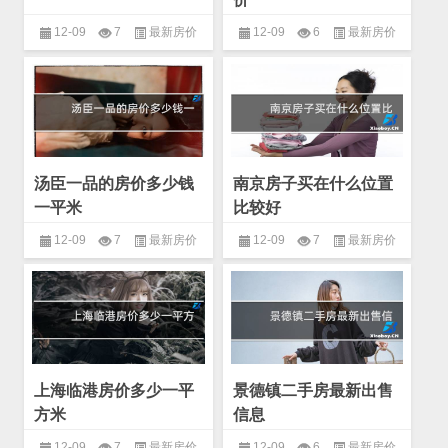
12-09
7
最新房价
12-09
6
最新房价
汤臣一品的房价多少钱
南京房子买在什么位置
一平米
比较好
12-09
7
最新房价
12-09
7
最新房价
上海临港房价多少一平
景德镇二手房最新出售
方米
信息
12-09
7
最新房价
12-09
6
最新房价