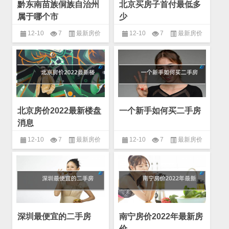
黔东南苗族侗族自治州
北京买房子首付最低多
属于哪个市
少
12-10
7
最新房价
12-10
7
最新房价
北京房价2022最新楼盘
一个新手如何买二手房
消息
12-10
7
最新房价
12-10
7
最新房价
深圳最便宜的二手房
南宁房价2022年最新房
价