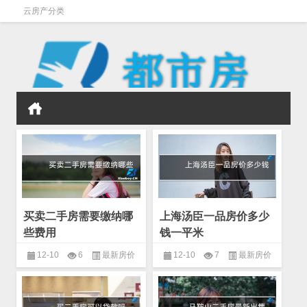
云房产分类
买卖二手房需要缴纳哪
上海汤臣一品房价多少
些费用
钱一平米
12-10
6
最新房价
12-10
7
最新房价