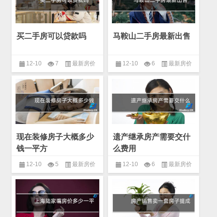
买二手房可以贷款吗
马鞍山二手房最新出售
12-10
7
最新房价
12-10
6
最新房价
现在装修房子大概多少
遗产继承房产需要交什
钱一平方
么费用
12-10
5
最新房价
12-10
6
最新房价