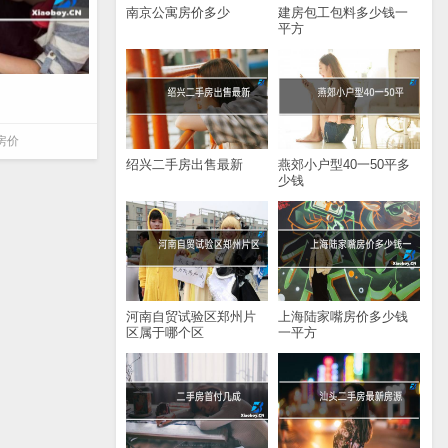
南京公寓房价多少
建房包工包料多少钱一
平方
房价
绍兴二手房出售最新
燕郊小户型40一50平多
少钱
河南自贸试验区郑州片
上海陆家嘴房价多少钱
区属于哪个区
一平方