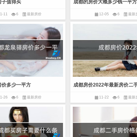
房子值得买
成都的房价大概多少钱一平方
1-11
6
最新房价
12-05
6
最新
房价多少一平方
成都房价2022年最新房价二
1-26
6
最新房价
11-22
6
最新