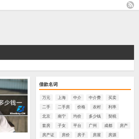
借款名词
万元
上海
中介
中介费
买卖
二手
二手房
价格
农村
利率
北京
南宁
均价
多少钱
契税
套房
子女
平台
广州
成都
房产
房产证
房价
房子
房屋
房源