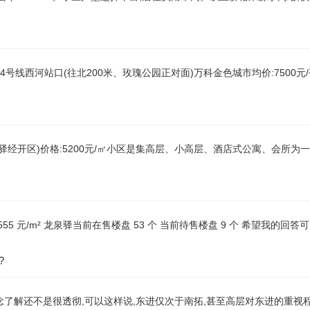
4号线西河站口(往北200米、玫瑰公园正对面)万科金色城市均价:7500元
驿经开区)价格:5200元/㎡小区是集高层、小高层、酒店式公寓、会所为
 5555 元/m² 龙泉驿当前在售楼盘 53 个 当前待售楼盘 9 个 希望我的回
?
念了解还不是很透彻,可以这样说,东进仅次于南拓,甚至高层对东进的重视