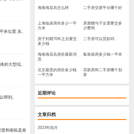
海南海花岛怎么样
二手房交易平台哪个好
上海临港房价多少一平
房屋赠与子女需要交多
方米
少费用
/平米位置:东。
房子到期70年之后要交
二手房可以贷款吗
多少钱
海南海花岛房价最新消
集装箱房多少钱一平米
息
一体的大型综。
北京最贵的房价多少钱
买新房和二手房哪个划
一平方米
算
近期评论
答可以帮到。
文章归档
2023年四月
程度和南拓是差