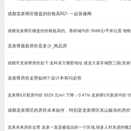
成都龙泉驿区楼盘的价格高吗?- 一起装修网
成都龙泉驿区楼盘的价格挺高的。香槟城均价:3588元/平米位置:地铁
龙泉驿最新房价是多少_商品房
成都市龙泉驿房价如下:金科东方雅郡地址:成龙大道车城西三路(龙泉
龙泉驿房价走势如何?-设计本有问必答
龙泉驿6月新房均价 5529 元/m²,下降 ↓ 0.47% 龙泉驿5月新房均价
成都龙泉驿区的房价未来如何，特别是龙泉驿区东山板块的房价
龙泉未来房价走势 龙泉一直是被低估的一个区域,很多人对东进的概