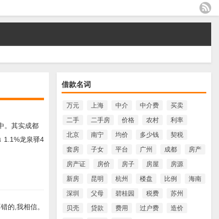
借款名词
万元
上海
中介
中介费
买卖
二手
二手房
价格
农村
利率
中。其实成都
北京
南宁
均价
多少钱
契税
1.1%龙泉驿4
套房
子女
平台
广州
成都
房产
房产证
房价
房子
房屋
房源
新房
昆明
杭州
楼盘
比例
海南
深圳
父母
碧桂园
税费
苏州
错的,我相信。
贝壳
贷款
费用
过户费
造价