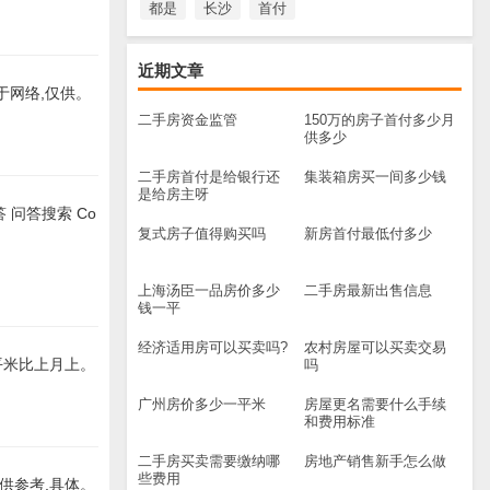
都是
长沙
首付
近期文章
源于网络,仅供。
二手房资金监管
150万的房子首付多少月
供多少
二手房首付是给银行还
集装箱房买一间多少钱
是给房主呀
 问答搜索 Co
复式房子值得购买吗
新房首付最低付多少
上海汤臣一品房价多少
二手房最新出售信息
钱一平
经济适用房可以买卖吗?
农村房屋可以买卖交易
/平米比上月上。
吗
广州房价多少一平米
房屋更名需要什么手续
和费用标准
二手房买卖需要缴纳哪
房地产销售新手怎么做
些费用
仅供参考,具体。