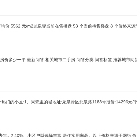
新房均价 5562 元/m2龙泉驿当前在售楼盘 53 个当前待售楼盘 8 个价格来
房价多少一平 最新问答 相关城市二手房 问答分类 问答标签 推荐城市问答
几个热门的小区:1、果壳里的城地址:龙泉驿区北泉路1188号报价:14296元
同比去年↓-2.40%。小区户型选择丰富,居住实用率高。以上价格来源于网络,