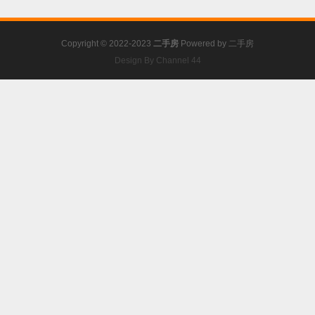
Copyright © 2022-2023
二手房
Powered by
二手房
Design By Channel 44