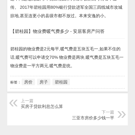
传。 2017年碧桂园用80%银行贷款进军全国三四线城市攻城
掠地,甚至连更小的县级市都不放过。本来安逸的小。
【碧桂园】物业费暖气费多少 - 安居客房产问答
碧桂园的物业费是2元每平,暖气费是五块五毛一,如果不住的
话,暖气费可以申请交70% 物业费是两块,暖气费是五块五毛一
物业费是一平方两元,暖气费是统。
房价
房子
碧桂园
标签：
上一篇
买房子贷款利息怎么算
下一篇
三亚市房价多少钱一平