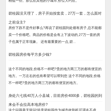
稍低一些。那么在其他的小城市,价位大约在。
碧桂园没天理了，房子开始按套卖，27万一套，怎么面对
之前业主?
房价下跌不是件好事么?再说了碧桂园到处都有房子,总不能都
卖一个价格吧。商品的价格是会有上下波动的,27万一套的房
子也属于正常现象。 还有最重要的一点,碧...
碧桂园房价每平方多少钱?
这个不同的地段,价格不一样吧?贵的地方两三万的都有便宜的
地方。一万左右的也有希望可以帮到您 这个不同的地段,价格
不一样吧?贵的地方两三万的都有便宜的地方。
身处六七线40万人小县城，目前房价4000多，碧桂园的到
来会不会拉高本地房价?
这个问题毫无疑问!毕竟碧桂园作为城市收割机可谓名不虚