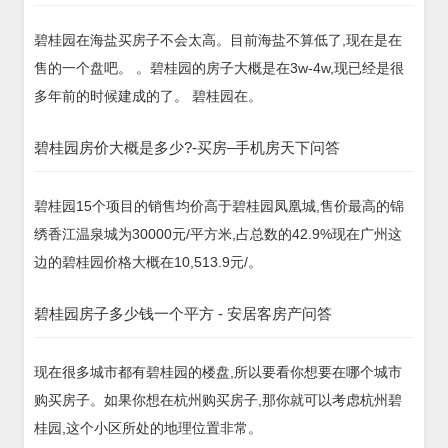
碧桂园在海盐买房子不会太高。目前海盐不算低了,现在是在
售的一个盘吧。 。碧桂园的房子大概是在3w-4w,现已经是很
多年前的时候建成的了。 碧桂园在。
碧桂园房价大概是多少?-买房–手机房天下问答
碧桂园15个项目的销售均价高于碧桂园凤凰城,售价最高的锦
绣香江温泉城为30000元/平方米,占总数的42.9%现在广州这
边的碧桂园价格大概在10,513.9元/。
碧桂园房子多少钱一个平方 - 安居客房产问答
现在很多城市都有碧桂园的楼盘,所以要看你想要在哪个城市
购买房子。如果你想在杭州购买房子,那你就可以考虑杭州碧
桂园,这个小区所处的地理位置非常。