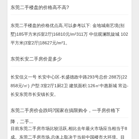
东莞二手楼盘的价格高不高?
东莞二手楼盘的价格优点高,可以参考以下: 金地城南艺境(别
墅)185平方米|5室2厅|16810元/m²311万 中信观澜凯旋城 102
平方米|3室2厅|18627元/m²1。
东莞长安二手房价是多少
长安信义一号 长安中心区-长盛德政中路293号总价:288万(22
858元/㎡) 户型:3室2厅1厨2卫 建筑面积:126㎡中惠新城 宵边-
长安东莞市长安镇长安。
东莞二手房价会跌吗?国家在搞限购令，一手房价格下
降，二手...
目前东莞二手房市场比较活跃,相比去年最火市场应当相当于8
成。东莞二手房市场,总体上取决于当前中国楼市大环境。目