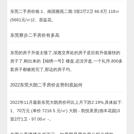
东莞二手房价格:1、南国雅苑二期 3室2厅2卫 66.8万 118㎡
(5661元/㎡)2、居益花。
东莞寮步二手房价有多高
东莞的房子升值太慢了,深惠交界处的房子是目前升值最快的
房子了,刚出来的【锦绣一号】楼盘,还没开盘,一个礼拜,800多
套房子都被抢完了,那边的房子均。
2022东莞大朗二手房价走势到底如何
2022年11月最新东莞大朗房价环比上月下跌2.19%,具体如下:
1、70万元 (单价:7216.5 元/㎡) 大朗 - 凯悦美景(德丰花园)3
室2厅1卫 - 97.00㎡ -。