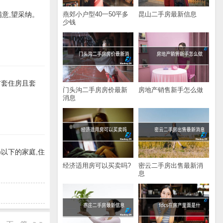
燕郊小户型40一50平多
昆山二手房最新信息
满意,望采纳。
少钱
首套住房且套
门头沟二手房房价最新
房地产销售新手怎么做
消息
)以下的家庭,住
经济适用房可以买卖吗?
密云二手房出售最新消
息