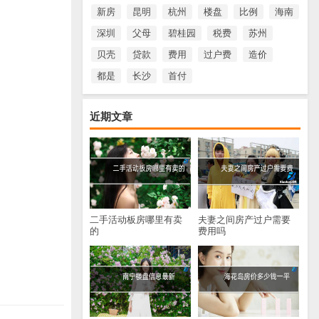
新房
昆明
杭州
楼盘
比例
海南
深圳
父母
碧桂园
税费
苏州
贝壳
贷款
费用
过户费
造价
都是
长沙
首付
近期文章
二手活动板房哪里有卖
夫妻之间房产过户需要
的
费用吗