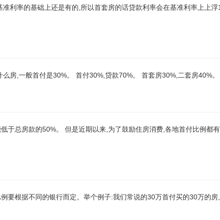
在基准利率的基础上还是有的,所以首套房的话贷款利率会在基准利率上上浮
一般首付是30%。 首付30%,贷款70%。 首套房30%,二套房40%。
低于总房款的50%。 但是近期以来,为了鼓励住房消费,各地首付比例都有
要根据不同的银行而定。举个例子:我们常说的30万首付买的30万的房,首