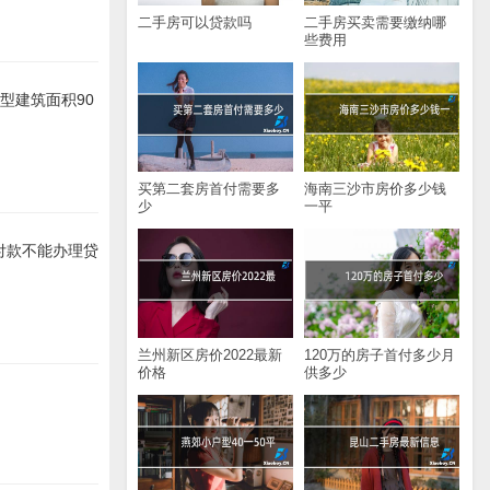
二手房可以贷款吗
二手房买卖需要缴纳哪
些费用
型建筑面积90
买第二套房首付需要多
海南三沙市房价多少钱
少
一平
付款不能办理贷
兰州新区房价2022最新
120万的房子首付多少月
价格
供多少