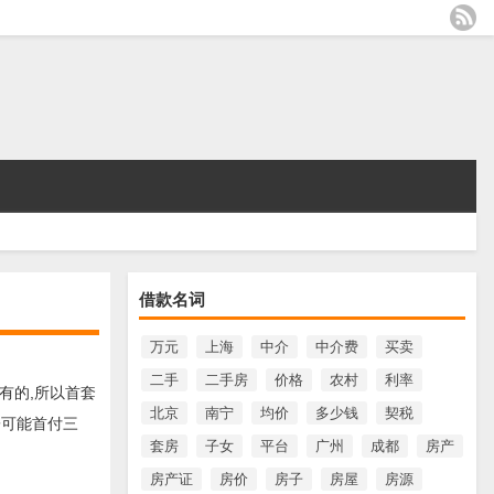
借款名词
万元
上海
中介
中介费
买卖
二手
二手房
价格
农村
利率
有的,所以首套
北京
南宁
均价
多少钱
契税
子可能首付三
套房
子女
平台
广州
成都
房产
房产证
房价
房子
房屋
房源