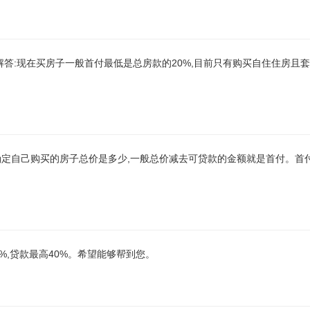
解答:现在买房子一般首付最低是总房款的20%,目前只有购买自住住房且套
确定自己购买的房子总价是多少,一般总价减去可贷款的金额就是首付。首
0%,贷款最高40%。希望能够帮到您。