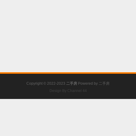
Copyright © 2022-2023
二手房
Powered by
二手房
Design By Channel 44