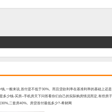
少钱,一般来说,首付是不低于30%。而且贷款利率在基准利率的基础上还是
是多少钱-买房–手机房天下问答看你们自己的实际购房情况而定,有些房
房30%,二套房40%。房贷首付最低多少?-希财网