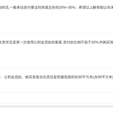
的话,一般来说首付要达到房屋总价的20%~30%。希望以上解答能让你
住房并且是第一次使用公积金贷款的家庭,首付款比例不低于20%;对购买
2、公积金贷款。购买首套自住房且套型建筑面积在90平方米(含90平方米