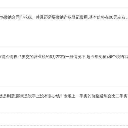
05%缴纳合同印花税。并且还需要缴纳产权登记费用,基本价格在80元左右
家是否将自己要交的营业税约6万左右(一般情况下,超五年免征)和个税约1
既然是刚需,那就是说手上没有多少钱? 市场上一手房的价格通常会比二手