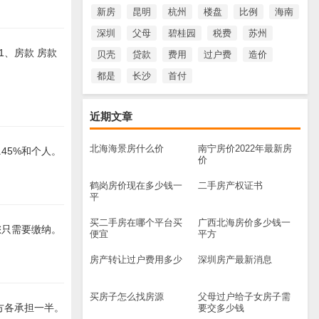
新房
昆明
杭州
楼盘
比例
海南
深圳
父母
碧桂园
税费
苏州
1、房款 房款
贝壳
贷款
费用
过户费
造价
都是
长沙
首付
近期文章
北海海景房什么价
南宁房价2022年最新房
.45%和个人。
价
鹤岗房价现在多少钱一
二手房产权证书
平
买二手房在哪个平台买
广西北海房价多少钱一
您只需要缴纳。
便宜
平方
房产转让过户费用多少
深圳房产最新消息
买房子怎么找房源
父母过户给子女房子需
双方各承担一半。
要交多少钱