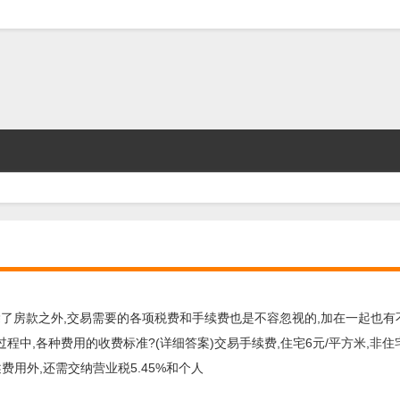
除了房款之外,交易需要的各项税费和手续费也是不容忽视的,加在一起也有
中,各种费用的收费标准?(详细答案)交易手续费,住宅6元/平方米,非住宅
述费用外,还需交纳营业税5.45%和个人