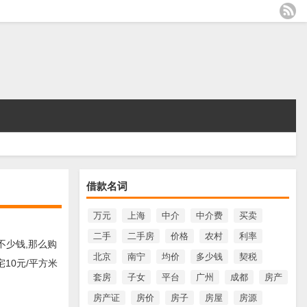
借款名词
万元
上海
中介
中介费
买卖
二手
二手房
价格
农村
利率
不少钱,那么购
北京
南宁
均价
多少钱
契税
10元/平方米
套房
子女
平台
广州
成都
房产
房产证
房价
房子
房屋
房源