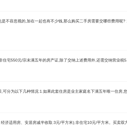
是不容忽视的,加在一起也有不少钱,那么购买二手房需要交哪些费用呢? 
宗,非住宅550元/宗未满五年的房产证,除了交纳上述费用外,还需交纳营业税5
,可分为以下几种情况:1.如果此套住房是业主家庭名下满五年唯一住房,
、经济适用房、安居房减半收取:3元/平方米);非住宅10元/平方米。买卖