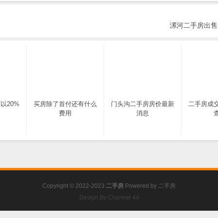
漯河二手房出售
以20%
买房除了首付还有什么
门头沟二手房房价最新
二手房成
费用
消息
Copyright © 2022-2023
二手房
Powered by
二手房
Design By Channel 44