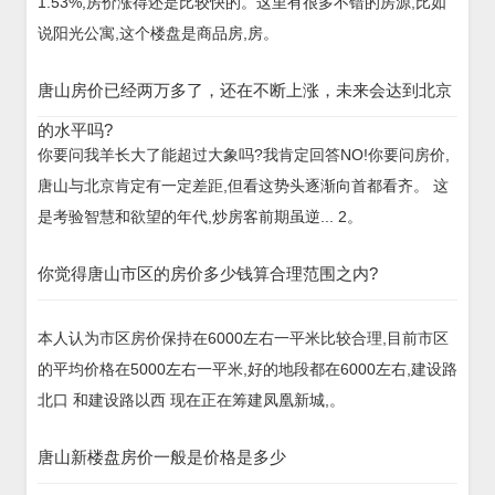
1.53%,房价涨得还是比较快的。这里有很多不错的房源,比如
说阳光公寓,这个楼盘是商品房,房。
唐山房价已经两万多了，还在不断上涨，未来会达到北京
的水平吗?
你要问我羊长大了能超过大象吗?我肯定回答NO!你要问房价,
唐山与北京肯定有一定差距,但看这势头逐渐向首都看齐。 这
是考验智慧和欲望的年代,炒房客前期虽逆... 2。
你觉得唐山市区的房价多少钱算合理范围之内?
本人认为市区房价保持在6000左右一平米比较合理,目前市区
的平均价格在5000左右一平米,好的地段都在6000左右,建设路
北口 和建设路以西 现在正在筹建凤凰新城,。
唐山新楼盘房价一般是价格是多少