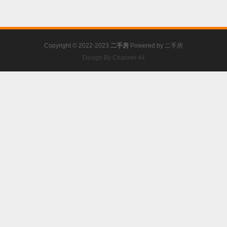
Copyright © 2022-2023
二手房
Powered by
二手房
Design By Channel 44