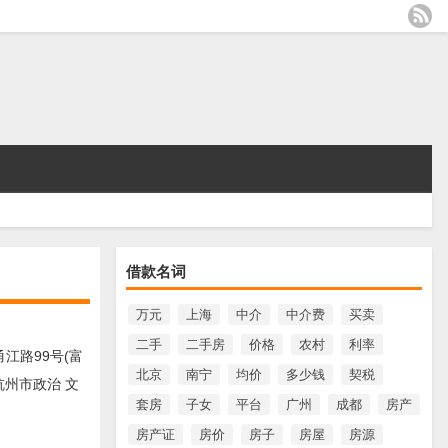
借款名词
万元
上海
中介
中介费
买卖
二手
二手房
价格
农村
利率
江路99号(富
北京
南宁
均价
多少钱
契税
州市政治 文
套房
子女
平台
广州
成都
房产
房产证
房价
房子
房屋
房源