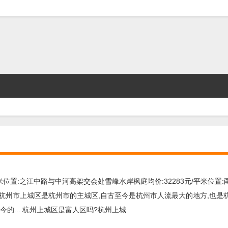
米位置:之江中路与中河高架交会处雪峰水岸枫庭均价:32283元/平米位置:甬
杭州市上城区是杭州市的主城区,自古至今是杭州市人流最大的地方,也是杭
的... 杭州上城区是富人区吗?杭州上城