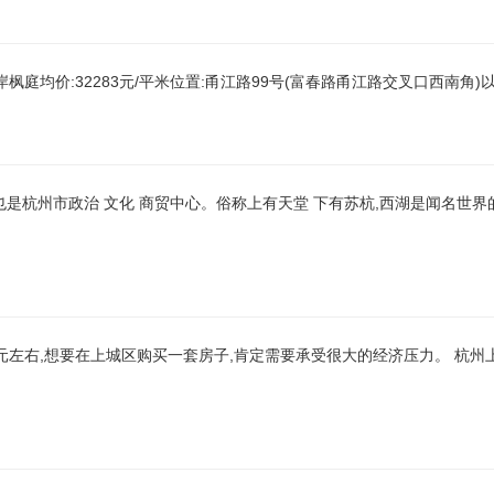
岸枫庭均价:32283元/平米位置:甬江路99号(富春路甬江路交叉口西南角
是杭州市政治 文化 商贸中心。俗称上有天堂 下有苏杭,西湖是闻名世界
0元左右,想要在上城区购买一套房子,肯定需要承受很大的经济压力。 杭州