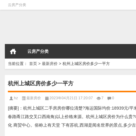
云房产分类
云房产分类
当前位置：
首页
>
最新房价
>
杭州上城区房价多少一平方
杭州上城区房价多少一平方
hz
最新房价
2023年04月21日 17:20:07
7
0
[摘要]：杭州上城区二手房房价哪位清楚?海运国际均价:18939元/平
春路甬江路交叉口西南角)以上价格来源。杭州上城区房价为什么贵?
化 商贸中心。俗称上有天堂 下有苏杭,西湖是闻名世界的景点,多少古今