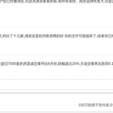
型已经被调走,但是房屋质量看的着,相对有保障。期房选择性更大,但是
,对比了十几家,感觉还是杭州新房网的好 你的文件可能损坏了,或者你已
超过7000套的房源成交量环比6月份,跌幅超过20%,月成交量再次跌回5.
150万的房子首付多