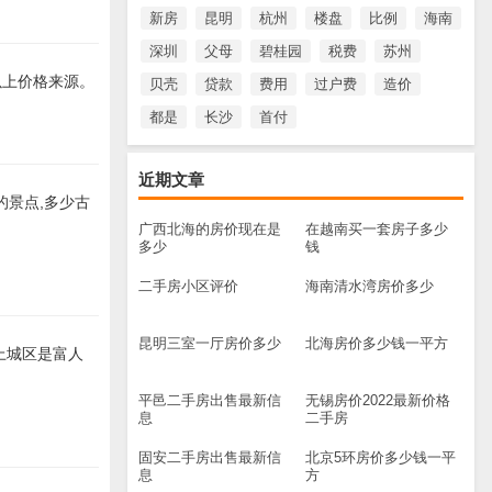
新房
昆明
杭州
楼盘
比例
海南
深圳
父母
碧桂园
税费
苏州
)以上价格来源。
贝壳
贷款
费用
过户费
造价
都是
长沙
首付
近期文章
的景点,多少古
广西北海的房价现在是
在越南买一套房子多少
多少
钱
二手房小区评价
海南清水湾房价多少
昆明三室一厅房价多少
北海房价多少钱一平方
上城区是富人
平邑二手房出售最新信
无锡房价2022最新价格
息
二手房
固安二手房出售最新信
北京5环房价多少钱一平
息
方