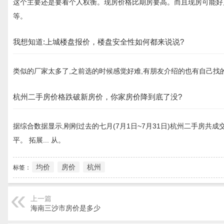
这个主要还是要看个人权衡。现房价格比期房要高。而且现房可能好户
等。
我想知道:上城楼盘报价，楼盘安全性如何都来说说?
类似的厂家太多了,之前选的时候感觉好难,有朋友介绍的也有自己找的
杭州二手房价格跌破新房价，你家房价降到底了没?
据综合数据显示,刚刚过去的七月(7月1日~7月31日)杭州二手房共成交
平。 拓展... 从。
均价
房价
杭州
标签：
上一篇
海南三沙市房价是多少