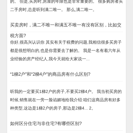
的。 但是,买房时,房屋的年限也是非常重要的。 很多购房者买
二手房时,总是听到满二唯一。 那么,满二唯一。
买卖房时，满二不唯一和满五不唯一有没有区别，比如交
税方面?
你好,很高兴认识你 其实有关于税费的问题,我相信很多买房子
都是很想明白的,也是你需要去了解的。 我是一名有着六年从
业经验的房产经纪人,我今天就给大家说一...
“1梯2户”和“2梯4户”的商品房有什么区别?
听我的一定要买1梯2户的房子,不要买2梯4户。 我当初买房的
时候,销售就在一旁一脸谄媚地给我介绍:咱们这商品房有好多
种类型,这边是1梯2户的房子,那边是2梯4... 2。
如何区分住宅与非住宅?有哪些区别?