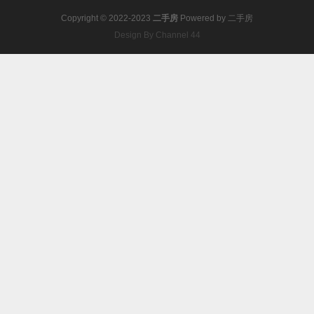
Copyright © 2022-2023
二手房
Powered by
二手房
Design By Channel 44