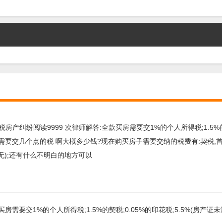
纠纷阅读9999 次律师解答:全款买房需要交1%的个人所得税;1.5%的契
房都需要交几个点的税 啊大概多少钱?现在购买房子需要交纳的税费有:契税,首
无);还有什么不明白的地方可以
需要交1%的个人所得税;1.5%的契税;0.05%的印花税;5.5%(房产证未