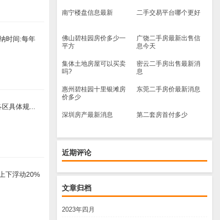
南宁楼盘信息最新
二手交易平台哪个更好
佛山碧桂园房价多少一
广饶二手房最新出售信
纳时间:每年
平方
息今天
集体土地房屋可以买卖
密云二手房出售最新消
吗?
息
惠州碧桂园十里银滩房
东莞二手房价最新消息
价多少
区具体规...
深圳房产最新消息
第二套房首付多少
近期评论
上下浮动20%
文章归档
2023年四月