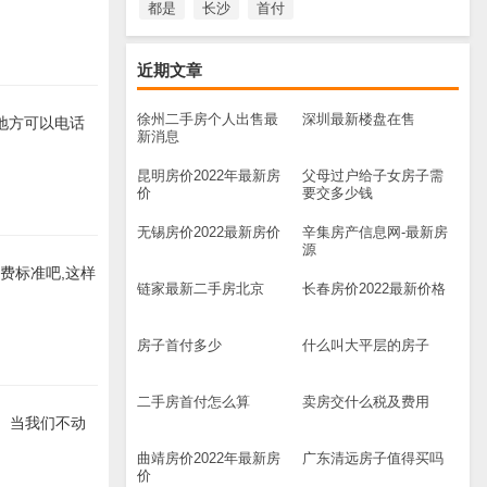
都是
长沙
首付
近期文章
徐州二手房个人出售最
深圳最新楼盘在售
的地方可以电话
新消息
昆明房价2022年最新房
父母过户给子女房子需
价
要交多少钱
无锡房价2022最新房价
辛集房产信息网-最新房
源
费标准吧,这样
链家最新二手房北京
长春房价2022最新价格
房子首付多少
什么叫大平层的房子
二手房首付怎么算
卖房交什么税及费用
。 当我们不动
曲靖房价2022年最新房
广东清远房子值得买吗
价