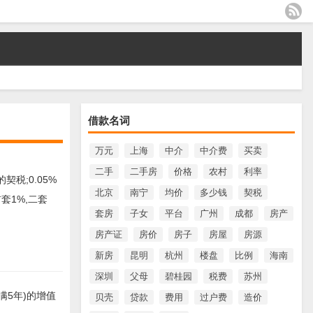
借款名词
万元
上海
中介
中介费
买卖
二手
二手房
价格
农村
利率
税;0.05%
北京
南宁
均价
多少钱
契税
套1%,二套
套房
子女
平台
广州
成都
房产
房产证
房价
房子
房屋
房源
新房
昆明
杭州
楼盘
比例
海南
深圳
父母
碧桂园
税费
苏州
满5年)的增值
贝壳
贷款
费用
过户费
造价