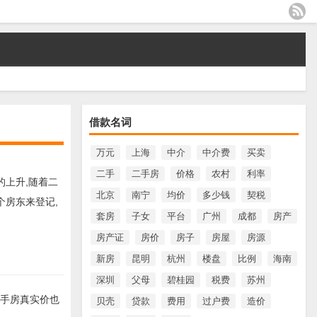
借款名词
万元
上海
中介
中介费
买卖
二手
二手房
价格
农村
利率
的上升,随着二
北京
南宁
均价
多少钱
契税
个房东来登记,
套房
子女
平台
广州
成都
房产
房产证
房价
房子
房屋
房源
新房
昆明
杭州
楼盘
比例
海南
深圳
父母
碧桂园
税费
苏州
二手房真实价也
贝壳
贷款
费用
过户费
造价