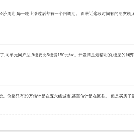
经济周期,每一轮上涨过后都有一个回调期。 而最近这段时间有的朋友说,
了,同单元同户型,9楼要比5楼贵150元/㎡。开发商是最精明的,楼层的利
虑。价格只有39万估计是在五六线城市,甚至估计是在区县。 但是买房子