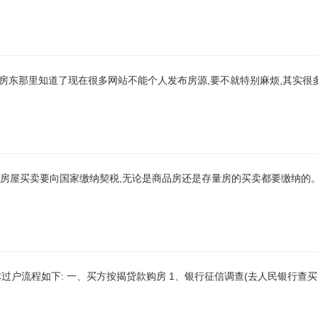
,从房东那里知道了现在很多网站不能个人发布房源,要不就特别麻烦,其实很
定,房屋买卖要向国家缴纳契税,无论是商品房还是存量房的买卖都要缴纳的
过户流程如下: 一、买方按揭贷款购房 1、银行征信调查(去人民银行查