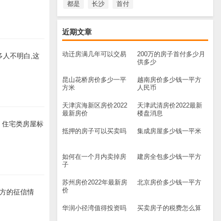
都是
长沙
首付
近期文章
动迁房满几年可以交易
200万的房子首付多少月
多人不明白,这
供多少
昆山花桥房价多少一平
越南房价多少钱一平方
方米
人民币
天津滨海新区房价2022
天津武清房价2022最新
最新房价
楼盘消息
。住宅类房屋标
抵押的房子可以买卖吗
集成房屋多少钱一平米
如何在一个月内卖掉房
建房全包多少钱一平方
子
苏州房价2022年最新房
北京房价多少钱一平方
价
买方的征信情
华润小径湾值得投资吗
买卖房子的税费怎么算