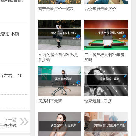
是指别墅造价。
南宁最新房价一览表
吾悦华府最新房价
竖交接,不锈
70万的房子首付30%是
二手房产权只剩27年能
多少钱
买吗
左右。 10
买房利率最新
链家最新二手房
下一篇
房子多少钱