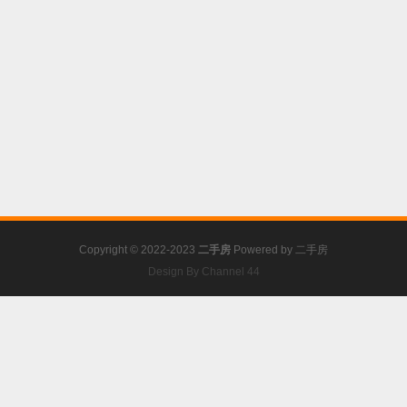
Copyright © 2022-2023
二手房
Powered by
二手房
Design By Channel 44