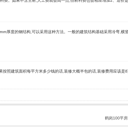
材料费。如果不含主材,人工费就会高一点,但材料费也会相应增加2、造价
1.0mm厚度的钢结构,可以采用这种方法。一般的建筑结构基础采用冷弯,横
,如果按照建筑面积每平方米多少钱的话,装修大概半包的话,装修费用应该是8万
鹤岗100平