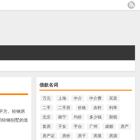
借款名词
万元
上海
中介
中介费
买卖
二手
二手房
价格
农村
利率
/平方。轻钢房
北京
南宁
均价
多少钱
契税
的轻钢别墅的造
套房
子女
平台
广州
成都
房产
房产证
房价
房子
房屋
房源