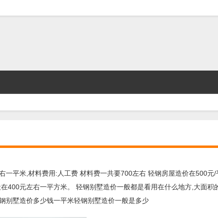
右一平米,材料费用:人工费 材料费一共要700左右 轻钢房屋造价在500元
在400元左右一平方米。 轻钢别墅造价一般都是看用在什么地方,大面积
轻钢别墅造价多少钱一平米轻钢别墅造价一般是多少