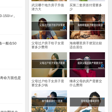
武汉哪个地方房子升值
买第二套房首付需要多
潜力大
少
-150/㎡。
父母过户房子给子女需
海南哪里房子便宜比较
格一般在50
要多少费用
适合居住
在寿命方面也是
父母过户给子女房子需
继承父母的房产需要交
要交多少钱
什么费用