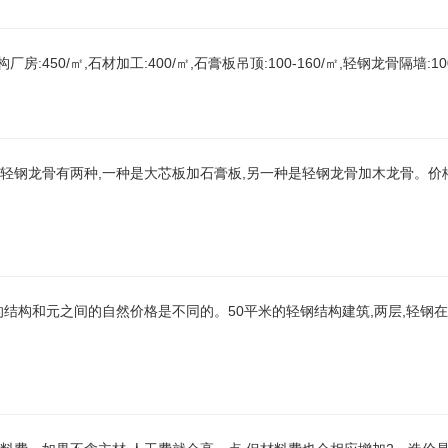
450/㎡,石材加工:400/㎡,石膏板吊顶:100-160/㎡,轻钢龙骨隔墙:100
的轻钢龙骨有两种,一种是大芯板加石膏板,另一种是轻钢龙骨加木龙骨。价
料的结构和元之间的自然价格是不同的。50平米的轻钢结构建筑,两层,轻钢