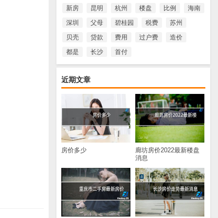
新房
昆明
杭州
楼盘
比例
海南
深圳
父母
碧桂园
税费
苏州
贝壳
贷款
费用
过户费
造价
都是
长沙
首付
近期文章
房价多少
廊坊房价2022最新楼盘
消息