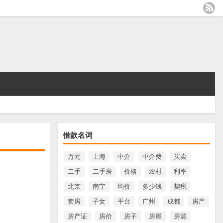
借款名词
万元
上海
中介
中介费
买卖
二手
二手房
价格
农村
利率
北京
南宁
均价
多少钱
契税
套房
子女
平台
广州
成都
房产
房产证
房价
房子
房屋
房源