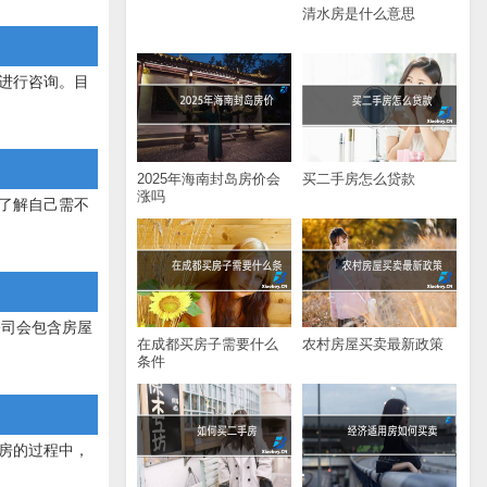
清水房是什么意思
进行咨询。目
2025年海南封岛房价会
买二手房怎么贷款
涨吗
了解自己需不
公司会包含房屋
在成都买房子需要什么
农村房屋买卖最新政策
条件
房的过程中，