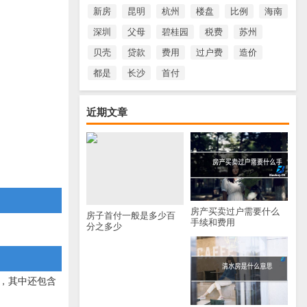
新房
昆明
杭州
楼盘
比例
海南
深圳
父母
碧桂园
税费
苏州
贝壳
贷款
费用
过户费
造价
都是
长沙
首付
近期文章
房产买卖过户需要什么
房子首付一般是多少百
手续和费用
分之多少
，其中还包含